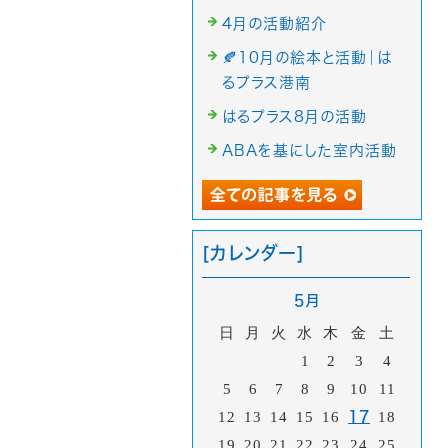
4月の活動紹介
🍂10月の絵本と活動｜は
るプラス港南
はるプラス8月の活動
ABAを基にした室内活動
[カレンダー]
5月
日
月
火
水
木
金
土
1
2
3
4
5
6
7
8
9
10
11
12
13
14
15
16
17
18
19
20
21
22
23
24
25